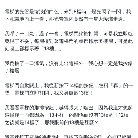
電梯的光管是慘淡的白色，來到8樓時，燈光閃了一閃，我
下意識地向上一看，那光管罩內竟然有一隻大蟑螂走過。
我呼了一口氣，過了一會，電梯門終於打開，可是我立即就
發現了不妥，每層樓對著電梯門的牆都標示著樓層，可是此
刻牆上卻標示著「13樓」。
我倒抽了一口涼氣，沒有走出電梯外，我心想一定是我按錯
了樓層。
電梯門自動關上，我從新按下14樓的按鈕，怎料「轟」的一
聲，電梯門立即打開，我又身處於13樓！
我看看電梯的那排按鈕，嚇得張大了嘴巴，因為我這才想起
這幢樓一向都因為「13不祥」的關係而沒有13樓的！12樓
之後就是14樓了，那我眼前的13樓是甚麼？
我高速按下電梯的關門鍵，再按下G樓的按鈕，心裡已經嚇