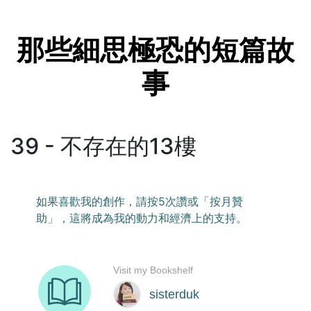
那些細思極恐的短篇故
事
39 - 不存在的13樓
如果喜歡我的創作，請按5次讚或「按月贊
助」，這將成為我的動力和經濟上的支持。