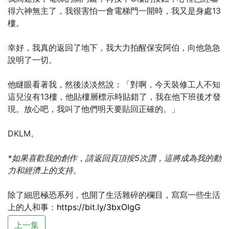
得六神無主了，我很害怕一會電梯門一開時，我又是身處13
樓。
幸好，我真的返回了地下，我大力拍醒保安阿伯，向他急急
說明了一切。
他瞇眼看著我，然後淡淡然說：「對啊，今天裝修工人不知
這兒沒有13樓，他貼樓層標示時貼錯了，我在他下班後才發
現。放心吧，我叫了他們明天要貼回正確的。」
DKLM。
*如果喜歡我的創作，請返回頁頂按5次讚，這將成為我的動
力和經濟上的支持。
除了細思極恐系列，也開了生活雜碎的欄目，寫寫一些生活
上的人和事：
https://bit.ly/3bxOIgG
上一集